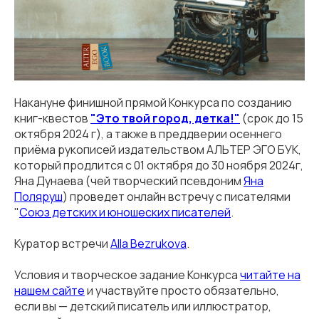
Накануне финишной прямой Конкурса по созданию
книг-квестов
"Это твой город, детка!"
(срок до 15
октября 2024 г), а также в преддверии осеннего
приёма рукописей издательством АЛЬТЕР ЭГО БУК,
который продлится с 01 октября до 30 ноября 2024г,
Яна Дунаева (чей творческий псевдоним
Яна
Поляруш
) проведет онлайн встречу с писателями
"
Союз детских и юношеских писателей
.
Куратор встречи
Alla Bezrukova
.
Условия и творческое задание Конкурса
читайте на
нашем сайте
и участвуйте просто обязательно,
если вы — детский писатель или иллюстратор,