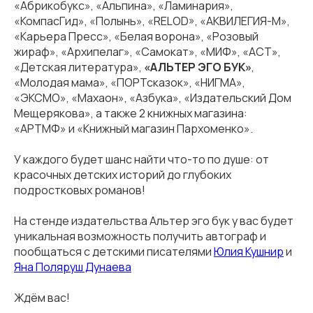
«Абрикобукс», «Альпина», «Ламинария»,
«КомпасГид», «Полынь», «RELOD», «АКВИЛЕГИЯ-М»,
«Карьера Пресс», «Белая ворона», «Розовый
жираф», «Архипелаг», «Самокат», «МИФ», «АСТ»,
«Детская литература»,
«АЛЬТЕР ЭГО БУК»
,
«Молодая мама», «ПОРТсказок», «НИГМА»,
«ЭКСМО», «Махаон», «Азбука», «Издательский Дом
Мещерякова», а также 2 книжных магазина:
«АРТМФ» и «Книжный магазин Пархоменко».
У каждого будет шанс найти что-то по душе: от
красочных детских историй до глубоких
подростковых романов!
На стенде издательства Альтер эго бук у вас будет
уникальная возможность получить автограф и
пообщаться с детскими писателями
Юлия Кушнир
и
Яна Поляруш Дунаева
Ждём вас!