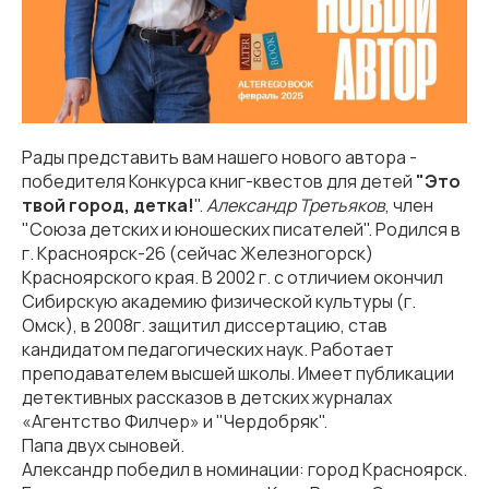
Рады представить вам нашего нового автора -
победителя Конкурса книг-квестов для детей
"Это
твой город, детка!
".
Александр Третьяков
, член
"Союза детских и юношеских писателей". Родился в
г. Красноярск-26 (сейчас Железногорск)
Красноярского края. В 2002 г. с отличием окончил
Сибирскую академию физической культуры (г.
Омск), в 2008г. защитил диссертацию, став
кандидатом педагогических наук. Работает
преподавателем высшей школы. Имеет публикации
детективных рассказов в детских журналах
«Агентство Филчер» и "Чердобряк".
Папа двух сыновей.
Александр победил в номинации: город Красноярск.