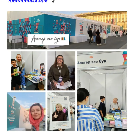
"Юбилейный май"
. 🌿