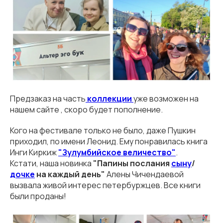
Предзаказ на часть
коллекции
уже возможен на
нашем сайте , скоро будет пополнение.
Кого на фестивале только не было, даже Пушкин
приходил, по имени Леонид. Ему понравилась книга
Инги Киркиж
"Зулумбийское величество"
.
Кстати, наша новинка
"Папины послания
сыну
/
дочке
на каждый день"
Алены Чичендаевой
вызвала живой интерес петербуржцев. Все книги
были проданы!