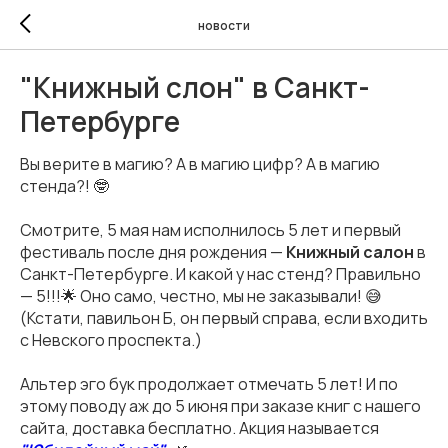
новости
"Книжный слон" в Санкт-
Петербурге
Вы верите в магию? А в магию цифр? А в магию
стенда?! 🤓
Смотрите, 5 мая нам исполнилось 5 лет и первый
фестиваль после дня рождения —
Книжный салон
в
Санкт-Петербурге. И какой у нас стенд? Правильно
— 5!!!🌟 Оно само, честно, мы не заказывали! 😅
(Кстати, павильон Б, он первый справа, если входить
с Невского проспекта.)
Aльтер эго бук продолжает отмечать 5 лет! И по
этому поводу аж до 5 июня при заказе книг с нашего
сайта, доставка бесплатно. Акция называется