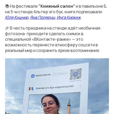
📚 На фестивале
"Книжный салон"
и в павильоне Б,
на 5-м стенде Альтер эго бук, книги подписывали
Юля Кушнир
,
Яна Поляруш
,
Инга Киркиж
.
🎉 В честь праздника на стенде ждёт необычная
фотозона: приходите сделать снимок в
специальной «ВКонтакте-рамке» — это
возможность перенести атмосферу соцсети в
реальный мир и сохранить яркие воспоминания.