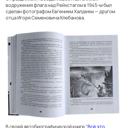
водружения флага над Рейхстагом в 1945-м был
сделан фотографом Евгением Халдеем — другом
отца Игоря Семеновича Клебанова.
В своей автобиографической книге "
Всё это