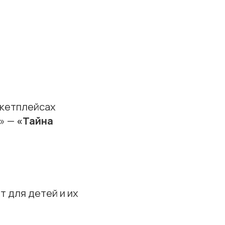
ркетплейсах
и» —
«Тайна
т для детей и их