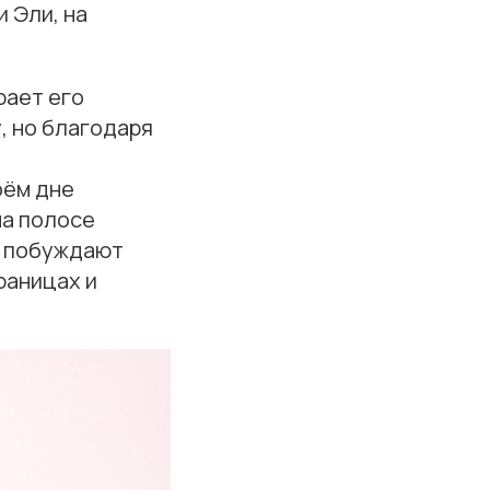
 Эли, на
рает его
, но благодаря
оём дне
на полосе
ды побуждают
раницах и