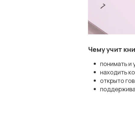
Чему учит кн
понимать и 
находить к
открыто гов
поддерживат