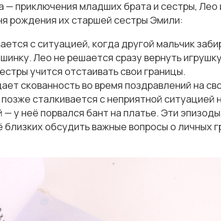
 — приключения младших брата и сестры, Лео и
ня рождения их старшей сестры Эмили:
ается с ситуацией, когда другой мальчик заби
инку. Лео не решается сразу вернуть игрушку
естры учится отстаивать свои границы.
ет скованность во время поздравлений на св
 позже сталкивается с неприятной ситуацией 
 — у неё порвался бант на платье. Эти эпизо
ё близких обсудить важные вопросы о личных г