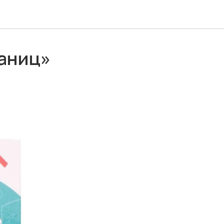
раниц»