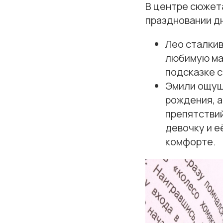
В центре сюжета
праздновании д
Лео сталкив
любимую маш
подсказке с
Эмили ощуща
рождения, а
препятствий
девочку и е
комфорте.