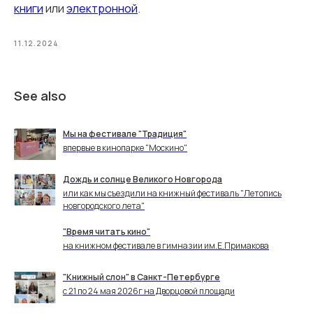
книги
или
электронной
.
11.12.2024
See also
Мы на фестивале "Традиция"
впервые в кинопарке "Москино"
Дождь и солнце Великого Новгорода
или как мы съездили на книжный фестиваль "Летопись
новгородского лета"
"Время читать кино"
на книжном фестивале в гимназии им.Е.Примакова
"Книжный слон" в Санкт-Петербурге
с 21 по 24 мая 2026г на Дворцовой площади