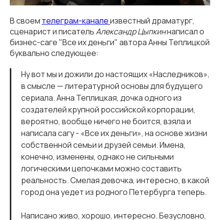
В своем
телеграм-канале
известный драматург,
сценарист и писатель
Александр Цыпкин
написал о
бизнес-саге "Все их деньги" автора Анны Теплицкой
буквально следующее:
Ну вот мы и дожили до настоящих «Наследников»,
в смысле — литературной основы для будущего
сериала. Анна Теплицкая, дочка одного из
создателей крупной российской корпорации,
вероятно, вообще ничего не боится, взяла и
написала сагу - «Все их деньги», на основе жизни
собственной семьи и друзей семьи. Имена,
конечно, изменены, однако не сильными
логическими цепочками можно составить
реальность. Смелая девочка, интересно, в какой
город она уедет из родного Петербурга теперь.
Написано живо, хорошо, интересно. Безусловно,