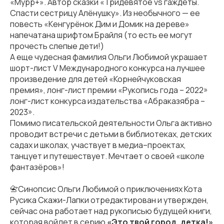
«Мурр+». Автор сказки «Тридевятое vs гаждеты.
Спасти сестрицу Алёнушку». Из необычного — ее
повесть «Кенгурёнок Дим и Домик на дереве»
напечатана шрифтом Брайля (то есть ее могут
прочесть слепые дети!)
А еще чудесная фамилия Ольги Любимой украшает
шорт-лист V Международного конкурса на лучшее
произведение для детей «Корнейчуковская
премия», лонг-лист премии «Рукопись года – 2022»
лонг-лист конкурса издательства «Абраказябра –
2023».
Помимо писательской деятельности Ольга активно
проводит встречи с детьми в библиотеках, детских
садах и школах, участвует в медиа–проектах,
танцует и путешествует. Мечтает о своей «школе
фантазёров»!
📇Синопсис Ольги Любимой о приключениях Кота
Русика Скажи-Лапки отредактирован и утвержден,
сейчас она работает над рукописью будущей книги,
которая войдет в серию
«Это твой город, детка!»