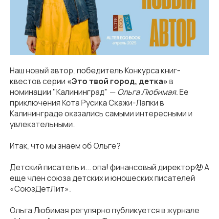
Наш новый автор, победитель Конкурса книг-
квестов серии
«Это твой город, детка»
в
номинации "Калининград" —
Ольга Любимая.
Ее
приключения Кота Русика Скажи-Лапки в
Калининграде оказались самыми интересными и
увлекательными.
Итак, что мы знаем об Ольге?
Детский писатель и... опа! финансовый директор🤑 А
еще член союза детских и юношеских писателей
«СоюзДетЛит».
Ольга Любимая регулярно публикуется в журнале