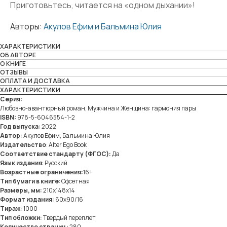
Приготовьтесь, читается на «одном дыхании»!
Авторы:
Акулов Ефим и Бальмина Юлия
ХАРАКТЕРИСТИКИ
OБ АВТОРЕ
О КНИГЕ
ОТЗЫВЫ
ОПЛАТА И ДОСТАВКА
ХАРАКТЕРИСТИКИ
Серия:
Любовно-авантюрный роман
,
Мужчина и Женщина: гармония пары
ISBN:
978-5-6046554-1-2
Год выпуска:
2022
Автор:
Акулов Ефим, Бальмина Юлия
Издательство
: Alter Ego Book
Соответствие стандарту (ФГОС):
Да
Язык издания
: Русский
Возрастные ограничения:
16+
Тип бумаги в книге
: Офсетная
Размеры, мм:
210х148х14
Формат издания:
60x90/16
Тираж:
1000
Тип обложки:
Твердый переплет
Количество страниц:
280