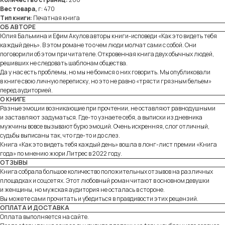
Вес товара,
г: 470
Тип книги:
Печатная книга
OБ АВТОРЕ
Юлия Бальмина и Ефим Акулов авторы книги-исповеди «Как это видеть тебя
каждый день». В этом романе то о чем люди молчат сами с собой. Они
поговорили об этом при читателе. Откровенная книга двух обычных людей,
решивших не следовать шаблонам общества.
Да у нас есть проблемы, но мы не боимся о них говорить. Мы опубликовали
в книге свою личную переписку, но это не равно «трясти грязным бельем»
перед аудиторией.
О КНИГЕ
Разные эмоции возникающие при прочтении, не оставляют равнодушными
и заставляют задуматься. Где-то узнаете себя, а выписки из дневника
мужчины вовсе вызывают бурю эмоций. Очень искренняя, слог отличный,
судьбы выписаны так, что где-то и до слез.
Книга «Как это видеть тебя каждый день» вошла в лонг-лист премии «Книга
года» по мнению жюри Литрес в 2022 году.
ОТЗЫВЫ
Книга собрала большое количество положительных отзывов на различных
площадках и соцсетях. Этот любовный роман читают в основном девушки
и женщины, но мужская аудитория не осталась в стороне.
Вы можете сами прочитать и убедиться в правдивости этих рецензий.
ОПЛАТА И ДОСТАВКА
Оплата выполняется на сайте.