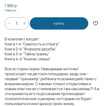
1 900
р.
Новинки
купить
В комплект входят:
Книга 1-я "Смелость и отвага"
Книга 2-я "Формула дружбы"
Книга 3-я "Тайна границ"
Книга 4-я "Компас семьи"
Все истории серии “Невидимые ниточки”
происходят на детских площадках, ведь они -
первый “тренажёр” ребёнка по взаимодействию с
внешним миром. С какими только открытиями и
новым опытом не сталкивается там наш малыш?! А в
эти моменты его подсознание прописывает
психологические сценарии, которыми он будет
пользоваться иногда всю свою жизнь.