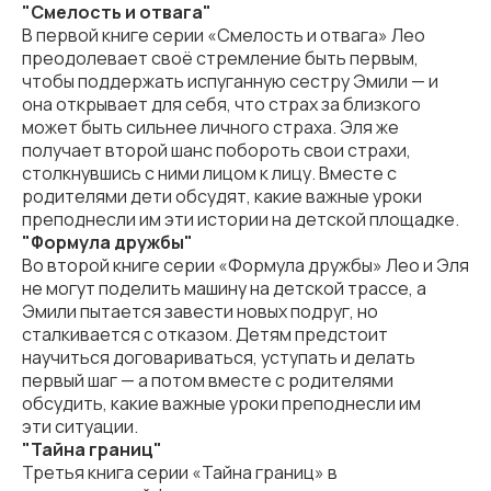
"Смелость и отвага"
В первой книге серии «Смелость и отвага» Лео
преодолевает своё стремление быть первым,
чтобы поддержать испуганную сестру Эмили — и
она открывает для себя, что страх за близкого
может быть сильнее личного страха. Эля же
получает второй шанс побороть свои страхи,
столкнувшись с ними лицом к лицу. Вместе с
родителями дети обсудят, какие важные уроки
преподнесли им эти истории на детской площадке.
"Формула дружбы"
Во второй книге серии «Формула дружбы» Лео и Эля
не могут поделить машину на детской трассе, а
Эмили пытается завести новых подруг, но
сталкивается с отказом. Детям предстоит
научиться договариваться, уступать и делать
первый шаг — а потом вместе с родителями
обсудить, какие важные уроки преподнесли им
эти ситуации.
"Тайна границ"
Третья книга серии «Тайна границ» в