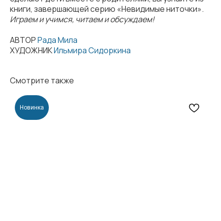
книги, завершающей серию «Невидимые ниточки».
Играем и учимся, читаем и обсуждаем!
АВТОР
Рада Мила
ХУДОЖНИК
Ильмира Сидоркина
Смотрите также
2021-2026
Учредители:
Новинка
ООО «AЛЬТЕР ЭГО ФИЛЬМ»
ИП Дунаева Я.А.
инн 5032310188
инн 770408757908
огрн 1195081053441
огрнип 324774600096517
Информация
Меню
оплата и доставка
каталог
контакты
о нас
договор оферты
наши авторы
политика
наши художники
конфиденциальнности
сотрудничество
согласие на обработку