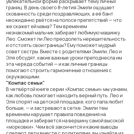
увлекательной форме раскрывает тему личных
границ. В день своего 8-летия Эмили ощущает
скованность среди поздравляющих, а её бант
неожиданно рвётся на полосе препятствий — что
же скажет ей мама? Тем временем
незнакомый мальчик забирает любимую машинку
Лео. Сможет ли Лео преодолеть нерешительность
и отстоять свои границы? Ему поможет мудрый
совет сестры. Вместе с родителями Эмили, Лео и
Эля обсудят, какие важные уроки преподнесла им
эта череда событий — и как личные границы
помогают строить гармоничные отношения с
окружающими.
"Компас семьи"
В четвёртой книге серии «Компас семьи» мы узнаем,
как любовь помогает находить верный путь. Лео и
Эля спорят на детской площадке, кого папа любит
больше, — и застревают в сетке. Эмили тем
временем нарушает правила поведения на
площадке и забирается на вершину самой высокой
«морковки». Чем всё закончится и какие выводы
сделают дети вместе с родителями, вы узнайте из