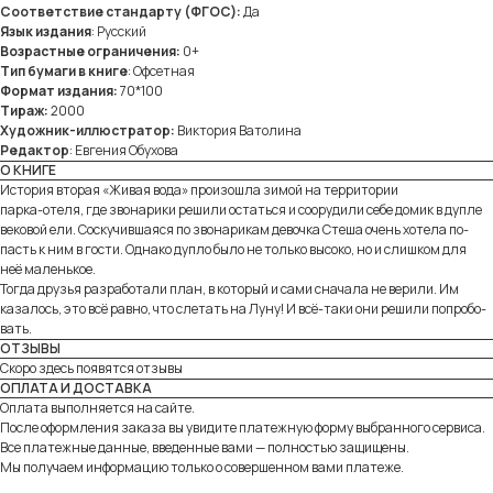
Соответствие стандарту (ФГОС):
Да
Язык издания
: Русский
Возрастные ограничения:
0+
Тип бумаги в книге
: Офсетная
Формат издания:
70*100
Тираж:
2000
Художник-иллюстратор:
Виктория Ватолина
Редактор
: Евгения Обухова
О КНИГЕ
История вторая «Живая вода» произошла зимой на территории
парка-отеля, где звонарики решили остаться и соорудили себе домик в дупле
вековой ели. Соскучившаяся по звонарикам девочка Стеша очень хотела по-
пасть к ним в гости. Однако дупло было не только высоко, но и слишком для
неё маленькое.
Тогда друзья разработали план, в который и сами сначала не верили. Им
казалось, это всё равно, что слетать на Луну! И всё-таки они решили попробо-
вать.
ОТЗЫВЫ
Скоро здесь появятся отзывы
ОПЛАТА И ДОСТАВКА
Оплата выполняется на сайте.
После оформления заказа вы увидите платежную форму выбранного сервиса.
Все платежные данные, введенные вами — полностью защищены.
Мы получаем информацию только о совершенном вами платеже.