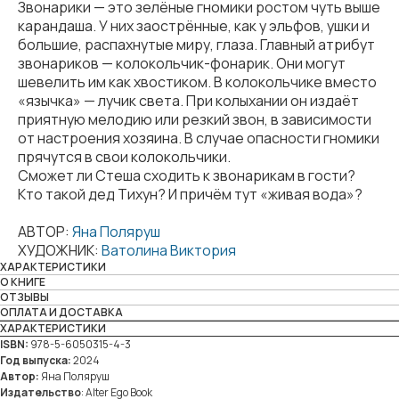
Звонарики — это зелёные гномики ростом чуть выше
карандаша. У них заострённые, как у эльфов, ушки и
большие, распахнутые миру, глаза. Главный атрибут
звонариков — колокольчик-фонарик. Они могут
шевелить им как хвостиком. В колокольчике вместо
«язычка» — лучик света. При колыхании он издаёт
приятную мелодию или резкий звон, в зависимости
от настроения хозяина. В случае опасности гномики
прячутся в свои колокольчики.
Сможет ли Стеша сходить к звонарикам в гости?
Кто такой дед Тихун? И причём тут «живая вода»?
АВТОР:
Яна Поляруш
ХУДОЖНИК:
Ватолина Виктория
ХАРАКТЕРИСТИКИ
О КНИГЕ
ОТЗЫВЫ
ОПЛАТА И ДОСТАВКА
ХАРАКТЕРИСТИКИ
ISBN:
978-5-6050315-4-3
Год выпуска:
2024
Автор:
Яна Поляруш
Издательство
: Alter Ego Book