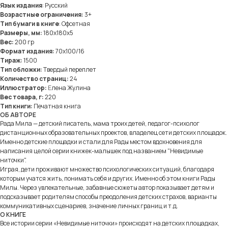
Язык издания
: Русский
Возрастные ограничения:
3+
Тип бумаги в книге
: Офсетная
Размеры, мм:
180х180х5
Вес:
200 гр
Формат издания:
70x100/16
Тираж:
1500
Тип обложки:
Твердый переплет
Количество страниц:
24
Иллюстратор:
Е
лена Жулина
Вес товара, г:
220
Тип книги:
Печатная книга
OБ АВТОРЕ
Рада Мила — детский писатель, мама троих детей, педагог-психолог
дистанционных образовательных проектов, владелец сети детских площадок.
Именно детские площадки и стали для Рады местом вдохновения для
написания целой серии книжек-малышек под названием "Невидимые
2021-2026
ниточки".
Играя, дети проживают множество психологических ситуаций, благодаря
Учредители:
которым учатся жить, понимать себя и других. Именно об этом книги Рады
Милы. Через увлекательные, забавные сюжеты автор показывает детям и
ООО «AЛЬТЕР ЭГО ФИЛЬМ»
ИП Дунаева Я.А.
подсказывает родителям способы преодоления детских страхов, варианты
инн 5032310188
инн 770408757908
коммуникативных сценариев, значение личных границ и т.д.
огрн 1195081053441
огрнип 324774600096517
О КНИГЕ
Все истории серии «Невидимые ниточки» происходят на детских площадках,