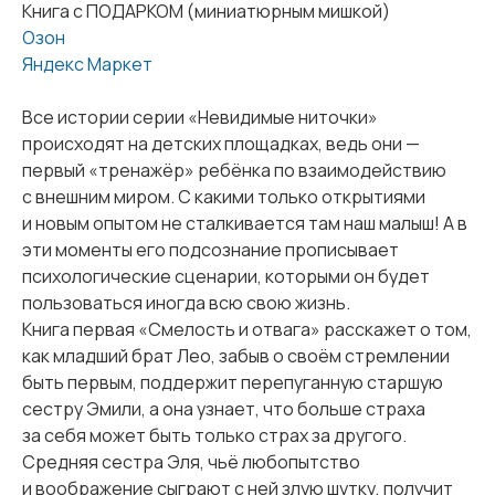
Книга с ПОДАРКОМ (миниатюрным мишкой)
Озон
Яндекс Маркет
Все истории серии «Невидимые ниточки»
происходят на детских площадках, ведь они —
первый «тренажёр» ребёнка по взаимодействию
с внешним миром. С какими только открытиями
и новым опытом не сталкивается там наш малыш! А в
эти моменты его подсознание прописывает
психологические сценарии, которыми он будет
пользоваться иногда всю свою жизнь.
Книга первая «Смелость и отвага» расскажет о том,
как младший брат Лео, забыв о своём стремлении
быть первым, поддержит перепуганную старшую
сестру Эмили, а она узнает, что больше страха
за себя может быть только страх за другого.
Средняя сестра Эля, чьё любопытство
и воображение сыграют с ней злую шутку, получит