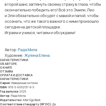
второй шанс заглянуть своему страху в глаза, чтобы
окончательно победить его! Всё это Эмили, Лео
и Эля обязательно обсудят с мамой и папой, чтобы
осознать, что же такого важного с ними произошло
сегодня на детской площадке.
Играем и учимся, читаем и обсуждаем!
Автор:
Рада Мила
Художник:
Жулина Елена
ХАРАКТЕРИСТИКИ
OБ АВТОРЕ
О КНИГЕ
ОТЗЫВЫ
ОПЛАТА И ДОСТАВКА
ХАРАКТЕРИСТИКИ
Серия:
Невидимые ниточки
ISBN:
978-5-6052137-6-5
Год выпуска:
2025
Автор:
Рада Мила
Издательство
: Alter Ego Book
Соответствие стандарту (ФГОС):
Да