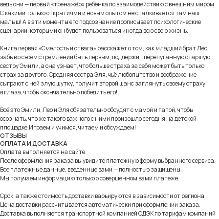
Информация
Меню
ведь они — первый «тренажёр» ребёнка по взаимодействию с внешним миром.
С какими только открытиями и новым опытом не сталкивается там наш
оплата и доставка
каталог
малыш! А в эти моменты его подсознание прописывает психологические
контакты
о нас
сценарии, которыми он будет пользоваться иногда всю свою жизнь.
договор оферты
наши авторы
политика
Книга первая «Смелость и отвага» расскажет о том, как младший брат Лео,
наши художники
конфиденциальнности
забыв о своём стремлении быть первым, поддержит перепуганную старшую
сотрудничество
согласие на обработку
сестру Эмили, а она узнает, что больше страха за себя может быть только
персональных данных
события
страх за другого. Средняя сестра Эля, чьё любопытство и воображение
распространение ПДН
сыграют с ней злую шутку, получит второй шанс заглянуть своему страху
в глаза, чтобы окончательно победить его!
Всё это Эмили, Лео и Эля обязательно обсудят с мамой и папой, чтобы
осознать, что же такого важного с ними произошло сегодня на детской
[Другое я в буквах]
площадке.Играем и учимся, читаем и обсуждаем!
ОТЗЫВЫ
ОПЛАТА И ДОСТАВКА
дзен
max
вконтакте
telegram
Оплата выполняется на сайте.
После оформления заказа вы увидите платежную форму выбранного сервиса.
+7 (915 )262-67-93
Все платежные данные, введенные вами — полностью защищены.
Мы получаем информацию только о совершенном вами платеже.
info@alteregobook.ru
Срок, а также стоимость доставки варьируются в зависимости от региона.
Яндекс Маркет
Цена доставки рассчитывается автоматически при оформлении заказа.
Доставка выполняется транспортной компанией СДЭК по тарифам компаний