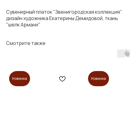
Сувенирный платок "Звенигородская коллекция"
дизайн художника Екатерины Демидовой, ткань
"шелк Армани"
Смотрите также
Новинка
Новинка
2021-2026
Учредители:
ООО «AЛЬТЕР ЭГО ФИЛЬМ»
ИП Дунаева Я.А.
инн 5032310188
инн 770408757908